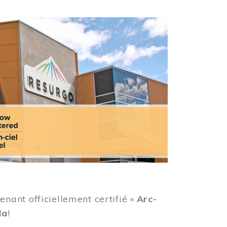
ant officiellement certifié «
Arc-
da
!