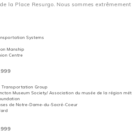
t de la Place Resurgo. Nous sommes extrêmement 
nsportation Systems
 Jon Manship
ion Centre
,999
 Transportation Group
ncton Museum Society/ Association du musée de la région mét
oundation
euses de Notre-Dame-du-Sacré-Coeur
Ward
,999