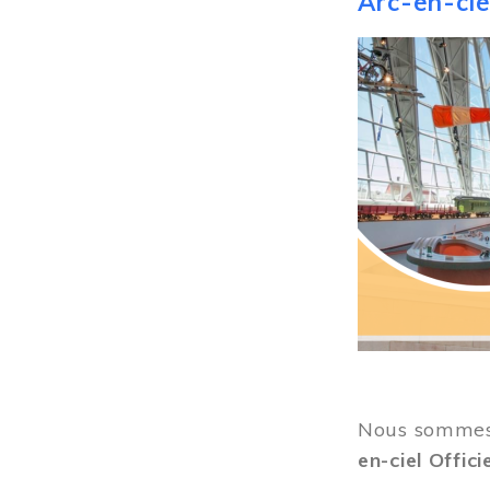
Arc-en-ciel
Image
Nous sommes 
en-ciel Offici