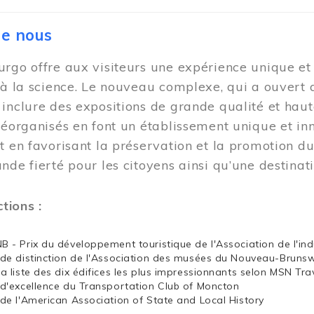
de nous
rgo offre aux visiteurs une expérience unique et i
 à la science. Le nouveau complexe, qui a ouvert 
inclure des expositions de grande qualité et haut
réorganisés en font un établissement unique et i
t en favorisant la préservation et la promotion d
nde fierté pour les citoyens ainsi qu’une destina
ctions :
NB - Prix du développement touristique de l'Association de l'in
x de distinction de l'Association des musées du Nouveau-Bruns
la liste des dix édifices les plus impressionnants selon MSN Tra
x d'excellence du Transportation Club of Moncton
x de l'American Association of State and Local History