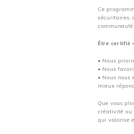
Ce programme
sécuritaires, 
communauté
Être certifié 
• Nous prioris
• Nous favor
• Nous nous e
mieux répond
Que vous plon
créativité ou
qui valorise e