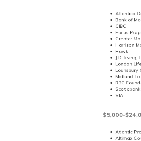
Atlantica D
Bank of Mo
CIBC
Fortis Prop
Greater Mo
Harrison 
Hawk
J.D. Irvi
London Lif
Lounsbury 
Midland Tr
RBC Found
Scotiabank
VIA
$5,000-$24,
Atlantic Pr
Altimax Cou