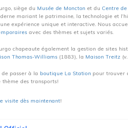
urgo, siège du
Musée de Moncton
et du
Centre de
rne mariant le patrimoine, la technologie et l’hi
 une expérience unique et interactive. Nous accue
temporaires
avec des thèmes et sujets variés.
urgo chapeaute également la gestion de sites his
ison Thomas-Williams
(1883), la
Maison Treitz
(v.
s de passer à la
boutique La Station
pour trouver 
le thème des transports!
re visite dès maintenant
!