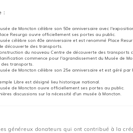
e :
Musée de Moncton célèbre son 50e anniversaire avec l'exposit
Place Resurgo ouvre officiellement ses portes au public.
Musée célèbre son 40e anniversaire et est renommé Place Resu
de découverte des transports.
construction du nouveau Centre de découverte des transports
planification commence pour l'agrandissement du Musée de Mon
 des transports.
Musée de Moncton célèbre son 25e anniversaire et est géré par 
emple Libre est désigné lieu historique national.
Musée de Moncton ouvre officiellement ses portes au public.
mières discussions sur la nécessité d'un musée à Moncton.
les généreux donateurs qui ont contribué à la cr