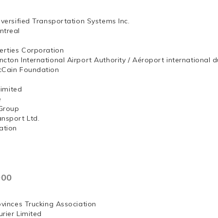
iversified Transportation Systems Inc.
ntreal
erties Corporation
ncton International Airport Authority / Aéroport internation
McCain Foundation
ng, Limited
e
Group
ansport Ltd.
ation
000
ovinces Trucking Association
rier Limited