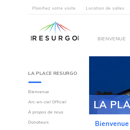
Aller
Planifiez votre visite
Location de salles
au
top
contenu
principal
menu
Main
BIENVENUE
navigati
LA PLACE RESURGO
Bienvenue
Main
LA PL
Arc-en-ciel Officiel
navigation
À propos de nous
Donateurs
Bienvenue 