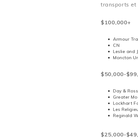
transports e
$100,000+
Armour Tra
CN
Leslie and
Moncton Un
$50,000-$99
Day & Ross
Greater Mo
Lockhart F
Les Religi
Reginald 
$25,000-$49