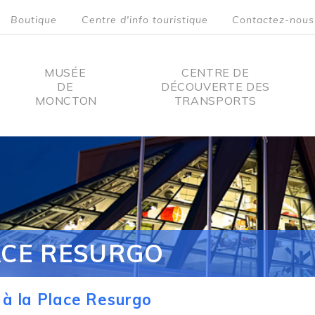
Boutique
Centre d'info touristique
Contactez-nous
MUSÉE
CENTRE DE
DE
DÉCOUVERTE DES
MONCTON
TRANSPORTS
on
ACE RESURGO
à la Place Resurgo