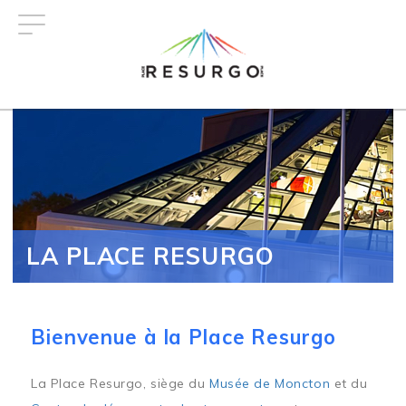
Aller
au
contenu
principal
LA PLACE RESURGO
Bienvenue à la Place Resurgo
La Place Resurgo, siège du
Musée de Moncton
et du