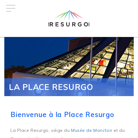
Aller
au
contenu
principal
LA PLACE RESURGO
Bienvenue à la Place Resurgo
La Place Resurgo, siège du
Musée de Moncton
et du