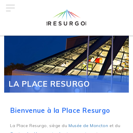
Aller
au
contenu
principal
LA PLACE RESURGO
Bienvenue à la Place Resurgo
La Place Resurgo, siège du
Musée de Moncton
et du