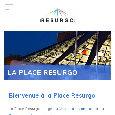
Aller
au
contenu
principal
LA PLACE RESURGO
Bienvenue à la Place Resurgo
La Place Resurgo, siège du
Musée de Moncton
et du