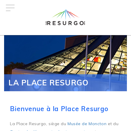
Aller
au
contenu
principal
LA PLACE RESURGO
Bienvenue à la Place Resurgo
La Place Resurgo, siège du
Musée de Moncton
et du