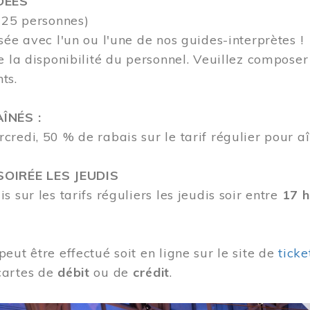
DÉES
 25 personnes)
sée avec l'un ou l'une de nos guides-interprètes !
e la disponibilité du personnel.
Veuillez compose
nts.
ÎNÉS :
redi, 50 % de rabais sur le tarif régulier pour aî
OIRÉE LES JEUDIS
s sur les tarifs réguliers les jeudis soir entre
17 h
eut être effectué soit en ligne sur le site de
tick
cartes de
débit
ou de
crédit
.