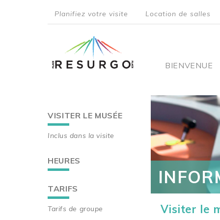
Aller
Planifiez votre visite
Location de salles
au
top
contenu
principal
menu
Main
BIENVENUE
navigati
VISITER LE MUSÉE
Main
Inclus dans la visite
navigation
HEURES
INFOR
TARIFS
Visiter le
Tarifs de groupe