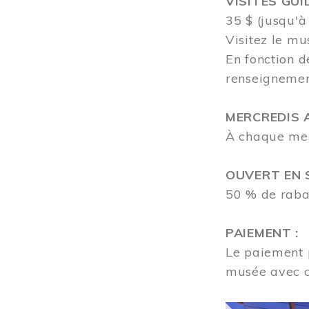
VISITES GUI
35 $ (jusqu'à
Visitez le mu
En fonction d
renseigneme
MERCREDIS A
À chaque merc
OUVERT EN S
50 % de rabai
PAIEMENT :
Le paiement p
musée avec 
Image