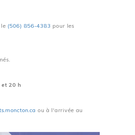
r
le
(506) 856-4383
pour les
nés.
 et 20 h
ets.moncton.ca
ou à l'arrivée au