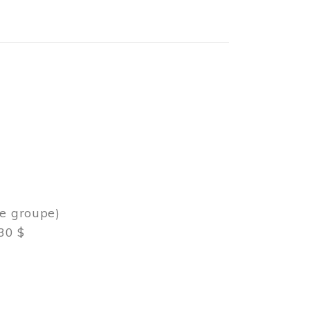
de groupe)
30 $