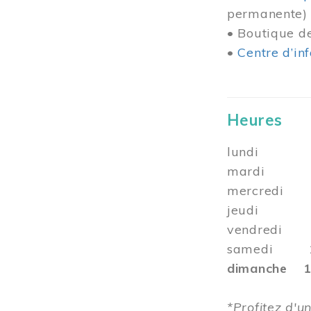
permanente)
• Boutique 
•
Centre d’in
Heures
lundi 10 
mardi 10 
mercredi 1
jeudi
vendredi 10
samedi 10 
dimanche 12
*Profitez d'un