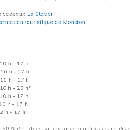
de cadeaux
La Station
formation touristique de Moncton
h - 17 h
h - 17 h
0 h - 17 h
10 h - 20 h*
 h - 17 h
h - 17 h
 h - 17 h
 50 % de rabais sur les tarifs réguliers les jeudis 