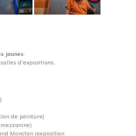
cs jaunes
.
salles d'expositions.
)
tion de peinture)
a mezzanine)
rand Moncton (exposition