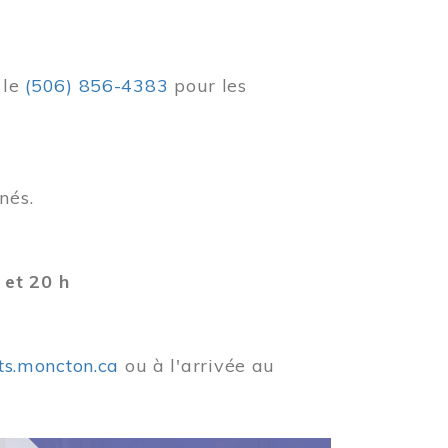
r
le
(506) 856-4383
pour les
nés.
 et 20 h
ets.moncton.ca
ou à l'arrivée au