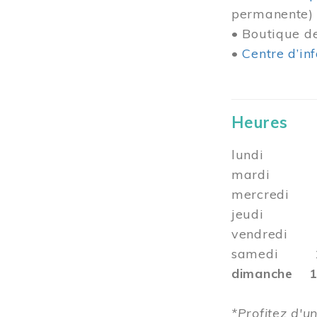
permanente)
• Boutique 
•
Centre d’in
Heures
lundi 10 
mardi 10 
mercredi 1
jeudi
vendredi 10
samedi 10 
dimanche 12
*Profitez d'un