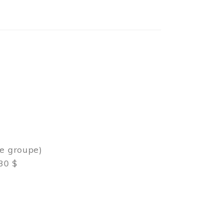
de groupe)
30 $