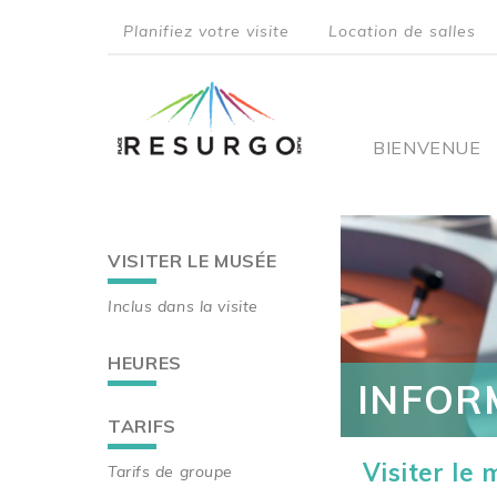
Aller
Planifiez votre visite
Location de salles
au
top
contenu
principal
menu
Main
BIENVENUE
navigati
VISITER LE MUSÉE
Main
Inclus dans la visite
navigation
HEURES
INFOR
TARIFS
Visiter le
Tarifs de groupe