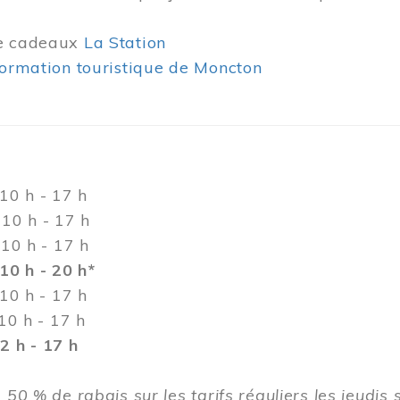
de cadeaux
La Station
formation touristique de Moncton
h - 17 h
h - 17 h
0 h - 17 h
10 h - 20 h*
 h - 17 h
h - 17 h
 h - 17 h
 50 % de rabais sur les tarifs réguliers les jeudis 