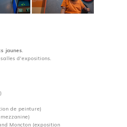
cs jaunes
.
salles d'expositions.
)
tion de peinture)
a mezzanine)
rand Moncton (exposition