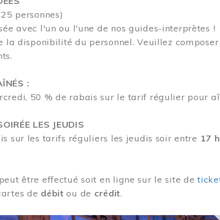
DÉES
 25 personnes)
sée avec l'un ou l'une de nos guides-interprètes !
e la disponibilité du personnel.
Veuillez compose
nts.
ÎNÉS :
redi, 50 % de rabais sur le tarif régulier pour aî
OIRÉE LES JEUDIS
s sur les tarifs réguliers les jeudis soir entre
17 h
eut être effectué soit en ligne sur le site de
tick
cartes de
débit
ou de
crédit
.