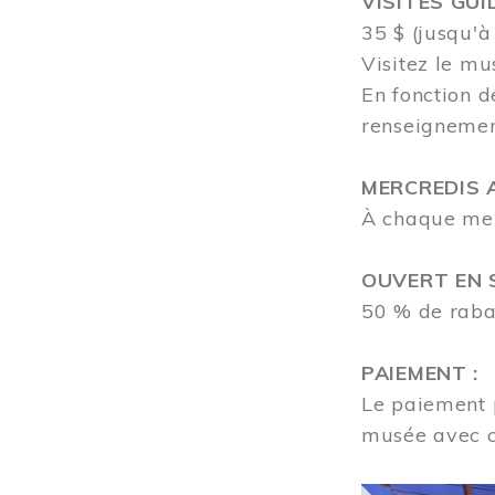
VISITES GUI
35 $ (jusqu'à
Visitez le mu
En fonction d
renseigneme
MERCREDIS A
À chaque merc
OUVERT EN S
50 % de rabai
PAIEMENT :
Le paiement p
musée avec 
Image