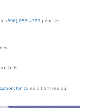
r
le
(506) 856-4383
pour les
nés.
 et 20 h
ets.moncton.ca
ou à l'arrivée au