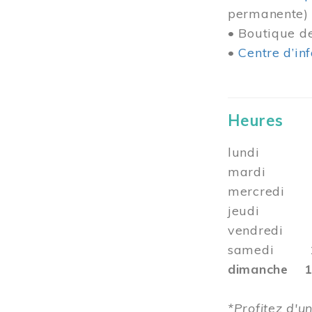
permanente)
• Boutique 
•
Centre d’in
Heures
lundi 10 
mardi 10 
mercredi 1
jeudi
vendredi 10
samedi 10 
dimanche 12
*Profitez d'un