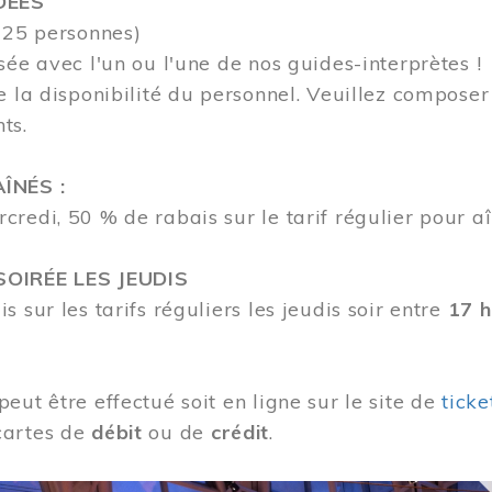
DÉES
 25 personnes)
sée avec l'un ou l'une de nos guides-interprètes !
e la disponibilité du personnel.
Veuillez compose
nts.
ÎNÉS :
redi, 50 % de rabais sur le tarif régulier pour aî
OIRÉE LES JEUDIS
s sur les tarifs réguliers les jeudis soir entre
17 h
eut être effectué soit en ligne sur le site de
tick
cartes de
débit
ou de
crédit
.