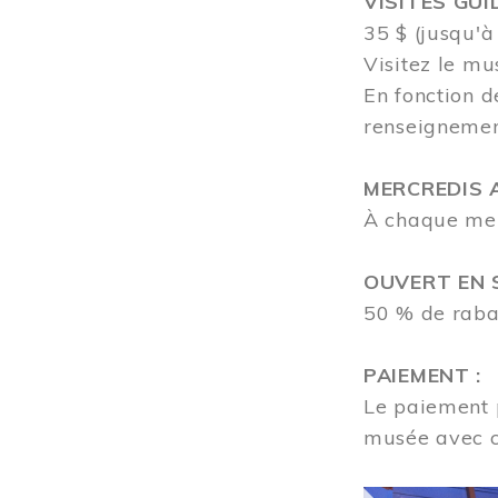
VISITES GUI
35 $ (jusqu'à
Visitez le mu
En fonction d
renseigneme
MERCREDIS A
À chaque merc
OUVERT EN S
50 % de rabai
PAIEMENT :
Le paiement p
musée avec 
Image