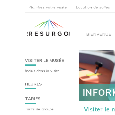
Aller
Planifiez votre visite
Location de salles
au
top
contenu
principal
menu
Main
BIENVENUE
navigati
VISITER LE MUSÉE
Main
Inclus dans la visite
navigation
HEURES
INFOR
TARIFS
Visiter le
Tarifs de groupe