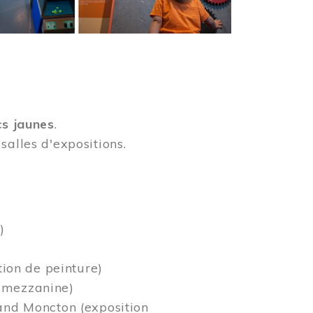
cs jaunes
.
salles d'expositions.
)
tion de peinture)
a mezzanine)
rand Moncton (exposition