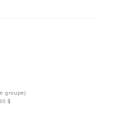
de groupe)
30 $