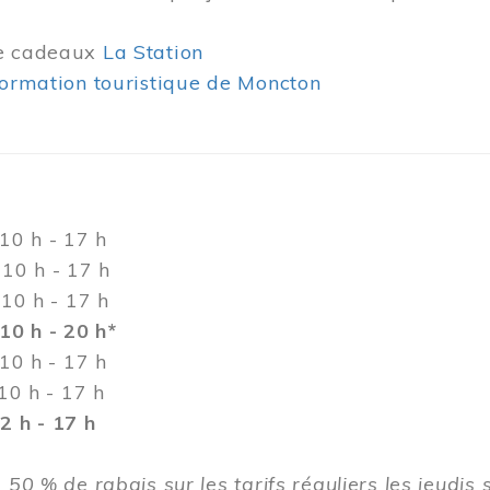
de cadeaux
La Station
formation touristique de Moncton
h - 17 h
h - 17 h
0 h - 17 h
10 h - 20 h*
 h - 17 h
h - 17 h
 h - 17 h
 50 % de rabais sur les tarifs réguliers les jeudis 