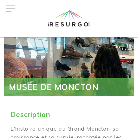
Aller
au
contenu
principal
MUSÉE DE MONCTON
Description
L'histoire unique du Grand Moncton, sa
croissance et sa survie, racontée par les