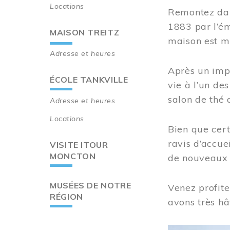
Locations
Remontez dan
1883 par l’ém
MAISON TREITZ
maison est m
Adresse et heures
Après un imp
ÉCOLE TANKVILLE
vie à l’un d
salon de thé 
Adresse et heures
Locations
Bien que cert
ravis d’accue
VISITE ITOUR
MONCTON
de nouveaux i
MUSÉES DE NOTRE
Venez profite
RÉGION
avons très hâ
Image