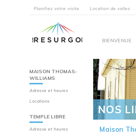
Aller
Planifiez votre visite
Location de salles
au
top
contenu
principal
menu
Main
BIENVENUE
navigati
MAISON THOMAS-
Main
WILLIAMS
navigation
Adresse et heures
Locations
NOS L
TEMPLE LIBRE
Maison Th
Adresse et heures