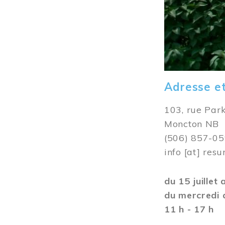
Adresse e
103, rue Par
Moncton NB
(506) 857-0
info
[at]
resu
du 15 juillet
du mercredi 
11 h - 17 h