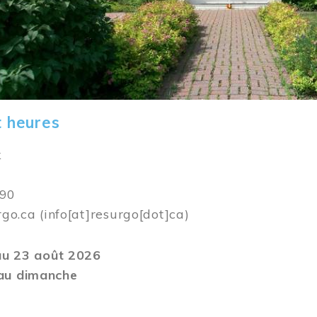
t heures
k
590
rgo.ca
(info[at]resurgo[dot]ca)
 au 23 août 2026
au dimanche