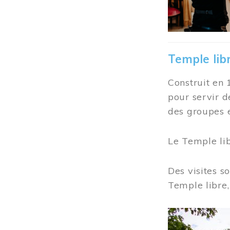
Temple lib
Construit en 
pour servir d
des groupes e
Le Temple li
Des visites s
Temple libre,
Image