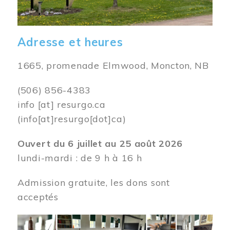
Adresse et heures
1665, promenade Elmwood, Moncton, NB
(506) 856-4383
info
[at]
resurgo.ca
(info[at]resurgo[dot]ca)
Ouvert du 6 juillet au 25 août 2026
lundi-mardi : de 9 h à 16 h
Admission gratuite, les dons sont
acceptés
Image