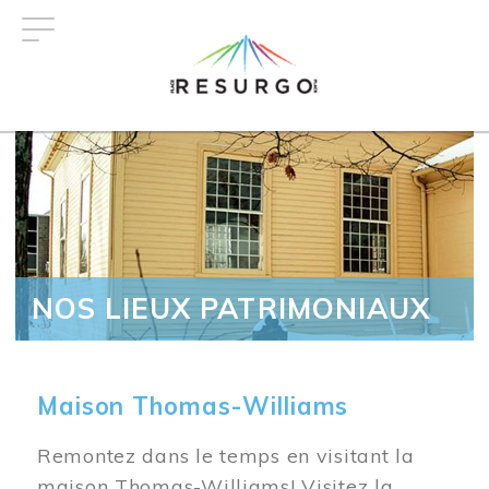
Aller
au
contenu
principal
NOS LIEUX PATRIMONIAUX
Maison Thomas-Williams
Remontez dans le temps en visitant la
maison Thomas-Williams! Visitez la