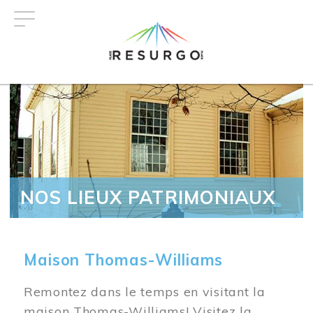
Aller
au
contenu
principal
NOS LIEUX PATRIMONIAUX
Maison Thomas-Williams
Remontez dans le temps en visitant la
maison Thomas-Williams! Visitez la