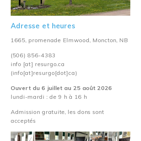
Adresse et heures
1665, promenade Elmwood, Moncton, NB
(506) 856-4383
info
[at]
resurgo.ca
(info[at]resurgo[dot]ca)
Ouvert du 6 juillet au 25 août 2026
lundi-mardi : de 9 h à 16 h
Admission gratuite, les dons sont
acceptés
Image