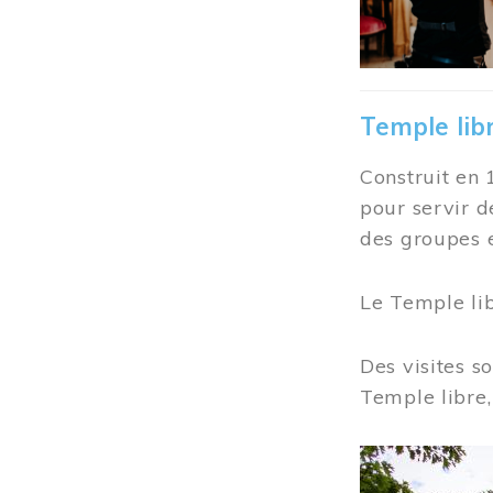
Temple lib
Construit en 
pour servir d
des groupes e
Le Temple li
Des visites s
Temple libre,
Image