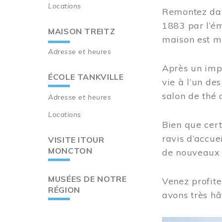
Locations
Remontez dan
1883 par l’ém
MAISON TREITZ
maison est m
Adresse et heures
Après un imp
ÉCOLE TANKVILLE
vie à l’un d
salon de thé 
Adresse et heures
Locations
Bien que cert
ravis d’accue
VISITE ITOUR
MONCTON
de nouveaux i
MUSÉES DE NOTRE
Venez profite
RÉGION
avons très hâ
Image