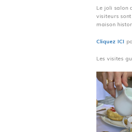
Le joli salon
visiteurs son
maison histor
Cliquez ICI
po
Les visites g
Image