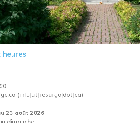
t heures
k
590
rgo.ca
(info[at]resurgo[dot]ca)
 au 23 août 2026
au dimanche