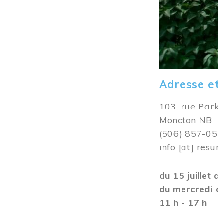
Adresse e
103, rue Par
Moncton NB
(506) 857-0
info
[at]
resu
du 15 juillet
du mercredi 
11 h - 17 h