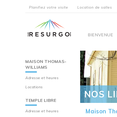
Aller
Planifiez votre visite
Location de salles
au
top
contenu
principal
menu
Main
BIENVENUE
navigati
MAISON THOMAS-
Main
WILLIAMS
navigation
Adresse et heures
Locations
NOS L
TEMPLE LIBRE
Maison Th
Adresse et heures