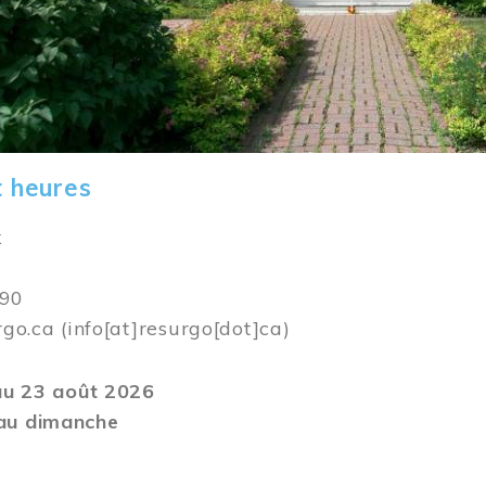
t heures
k
590
rgo.ca
(info[at]resurgo[dot]ca)
 au 23 août 2026
au dimanche