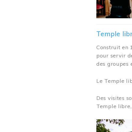
Temple lib
Construit en 
pour servir d
des groupes e
Le Temple li
Des visites s
Temple libre,
Image