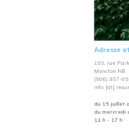
Adresse e
103, rue Par
Moncton NB
(506) 857-0
info
[at]
resu
du 15 juillet
du mercredi 
11 h - 17 h