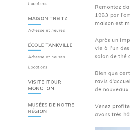
Locations
Remontez dan
1883 par l’ém
MAISON TREITZ
maison est m
Adresse et heures
Après un imp
ÉCOLE TANKVILLE
vie à l’un d
salon de thé 
Adresse et heures
Locations
Bien que cert
ravis d’accue
VISITE ITOUR
MONCTON
de nouveaux i
MUSÉES DE NOTRE
Venez profite
RÉGION
avons très hâ
Image