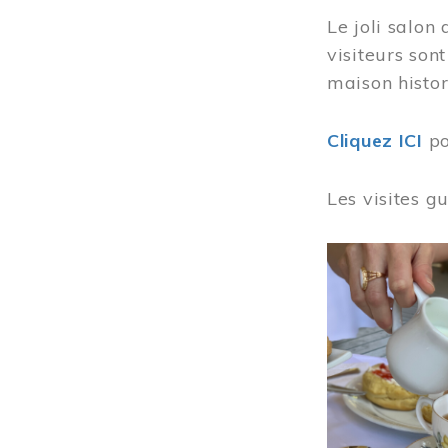
Le joli salon
visiteurs son
maison histor
Cliquez ICI
po
Les visites g
Image