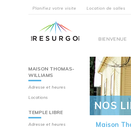
Aller
Planifiez votre visite
Location de salles
au
top
contenu
principal
menu
Main
BIENVENUE
navigati
MAISON THOMAS-
Main
WILLIAMS
navigation
Adresse et heures
Locations
NOS L
TEMPLE LIBRE
Maison Th
Adresse et heures