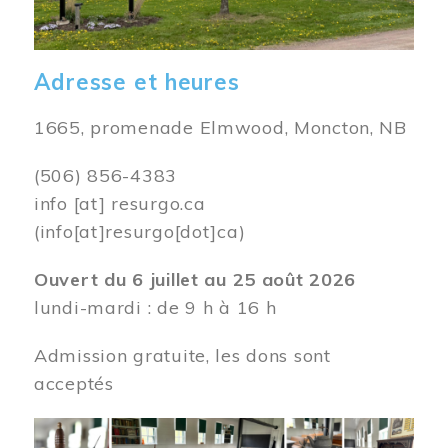
Adresse et heures
1665, promenade Elmwood, Moncton, NB
(506) 856-4383
info
[at]
resurgo.ca
(info[at]resurgo[dot]ca)
Ouvert du 6 juillet au 25 août 2026
lundi-mardi : de 9 h à 16 h
Admission gratuite, les dons sont
acceptés
Image