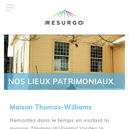
Aller
au
contenu
principal
NOS LIEUX PATRIMONIAUX
Maison Thomas-Williams
Remontez dans le temps en visitant la
maison Thomas-Williams! Visitez la