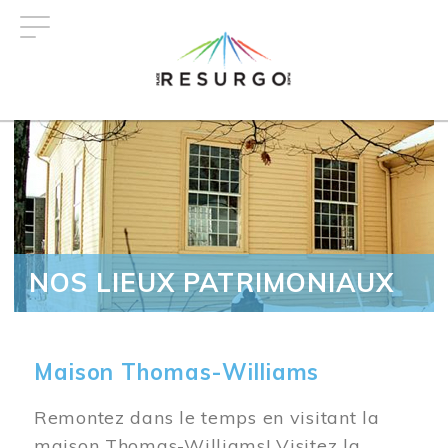
Aller
au
contenu
principal
NOS LIEUX PATRIMONIAUX
Maison Thomas-Williams
Remontez dans le temps en visitant la
maison Thomas-Williams! Visitez la