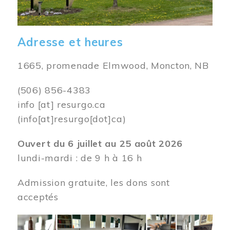
Adresse et heures
1665, promenade Elmwood, Moncton, NB
(506) 856-4383
info
[at]
resurgo.ca
(info[at]resurgo[dot]ca)
Ouvert du 6 juillet au 25 août 2026
lundi-mardi : de 9 h à 16 h
Admission gratuite, les dons sont
acceptés
Image