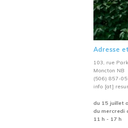
Adresse e
103, rue Par
Moncton NB
(506) 857-0
info
[at]
resu
du 15 juillet
du mercredi 
11 h - 17 h