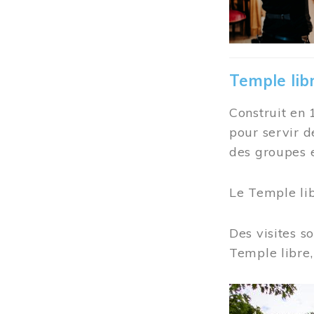
Temple lib
Construit en 
pour servir d
des groupes e
Le Temple li
Des visites s
Temple libre,
Image