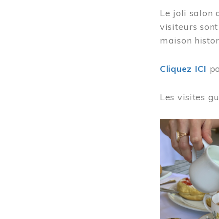
Le joli salon
visiteurs son
maison histor
Cliquez ICI
po
Les visites g
Image