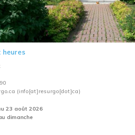
t heures
k
590
rgo.ca
(info[at]resurgo[dot]ca)
 au 23 août 2026
au dimanche