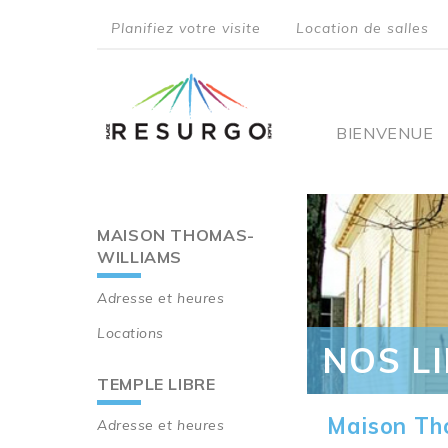
Aller
Planifiez votre visite
Location de salles
au
top
contenu
principal
menu
Main
BIENVENUE
navigati
MAISON THOMAS-
Main
WILLIAMS
navigation
Adresse et heures
Locations
NOS L
TEMPLE LIBRE
Maison Th
Adresse et heures