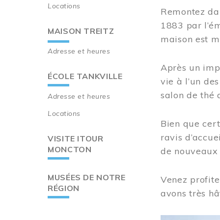
Locations
Remontez dan
1883 par l’ém
MAISON TREITZ
maison est m
Adresse et heures
Après un imp
ÉCOLE TANKVILLE
vie à l’un d
salon de thé 
Adresse et heures
Locations
Bien que cert
ravis d’accue
VISITE ITOUR
MONCTON
de nouveaux i
MUSÉES DE NOTRE
Venez profite
RÉGION
avons très hâ
Image