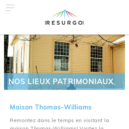
Aller
au
contenu
principal
NOS LIEUX PATRIMONIAUX
Maison Thomas-Williams
Remontez dans le temps en visitant la
maison Thomas-Williams! Visitez la