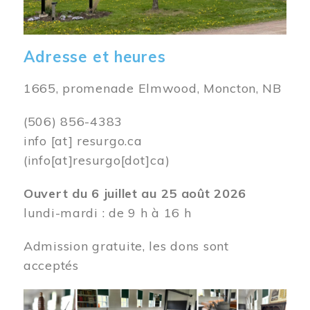
Adresse et heures
1665, promenade Elmwood, Moncton, NB
(506) 856-4383
info
[at]
resurgo.ca
(info[at]resurgo[dot]ca)
Ouvert du 6 juillet au 25 août 2026
lundi-mardi : de 9 h à 16 h
Admission gratuite, les dons sont
acceptés
Image