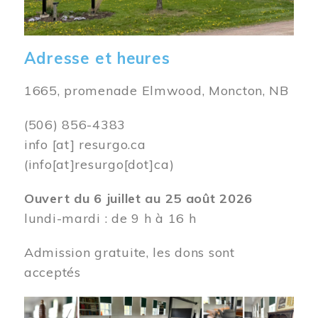
Adresse et heures
1665, promenade Elmwood, Moncton, NB
(506) 856-4383
info
[at]
resurgo.ca
(info[at]resurgo[dot]ca)
Ouvert du 6 juillet au 25 août 2026
lundi-mardi : de 9 h à 16 h
Admission gratuite, les dons sont
acceptés
Image