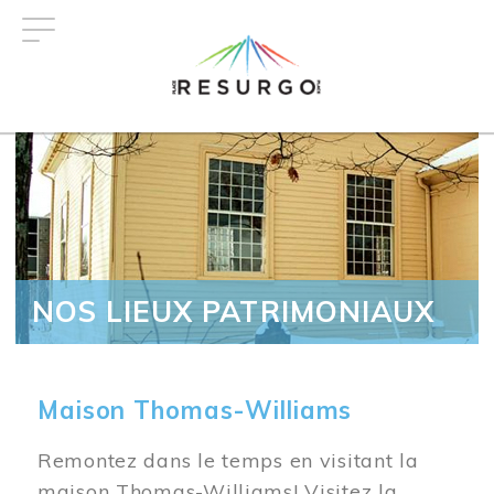
Aller
au
contenu
principal
NOS LIEUX PATRIMONIAUX
Maison Thomas-Williams
Remontez dans le temps en visitant la
maison Thomas-Williams! Visitez la