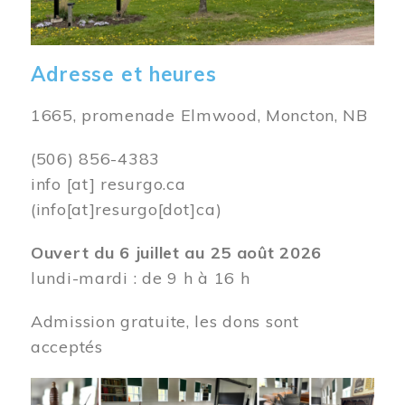
Adresse et heures
1665, promenade Elmwood, Moncton, NB
(506) 856-4383
info
[at]
resurgo.ca
(info[at]resurgo[dot]ca)
Ouvert du 6 juillet au 25 août 2026
lundi-mardi : de 9 h à 16 h
Admission gratuite, les dons sont
acceptés
Image