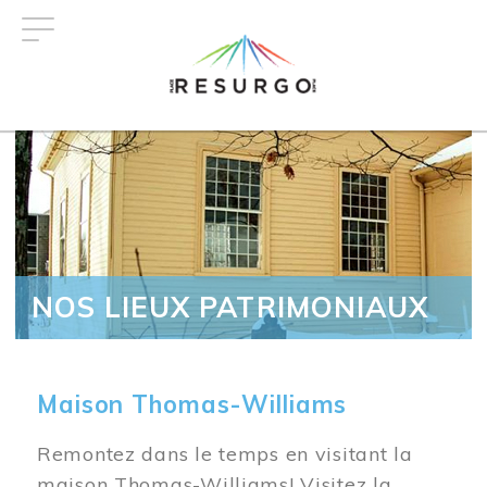
Aller
au
contenu
principal
NOS LIEUX PATRIMONIAUX
Maison Thomas-Williams
Remontez dans le temps en visitant la
maison Thomas-Williams! Visitez la