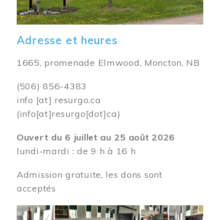
Adresse et heures
1665, promenade Elmwood, Moncton, NB
(506) 856-4383
info
[at]
resurgo.ca
(info[at]resurgo[dot]ca)
Ouvert du 6 juillet au 25 août 2026
lundi-mardi : de 9 h à 16 h
Admission gratuite, les dons sont
acceptés
Image