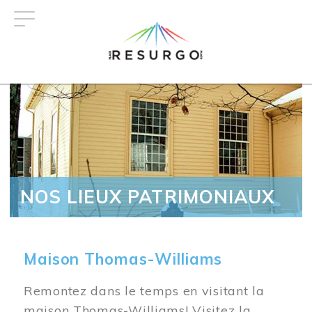
Aller
au
contenu
principal
NOS LIEUX PATRIMONIAUX
Maison Thomas-Williams
Remontez dans le temps en visitant la
maison Thomas-Williams! Visitez la