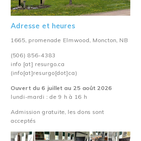
Adresse et heures
1665, promenade Elmwood, Moncton, NB
(506) 856-4383
info
[at]
resurgo.ca
(info[at]resurgo[dot]ca)
Ouvert du 6 juillet au 25 août 2026
lundi-mardi : de 9 h à 16 h
Admission gratuite, les dons sont
acceptés
Image