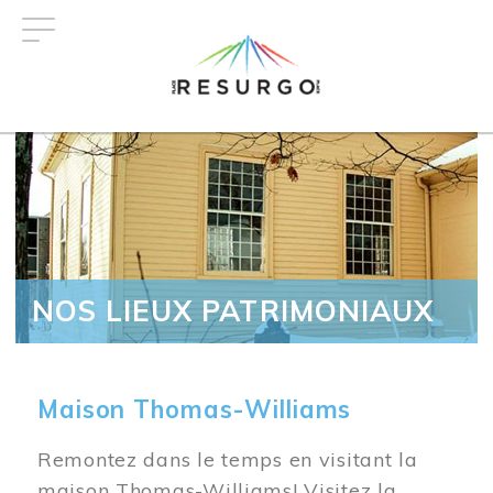
Aller
au
contenu
principal
NOS LIEUX PATRIMONIAUX
Maison Thomas-Williams
Remontez dans le temps en visitant la
maison Thomas-Williams! Visitez la