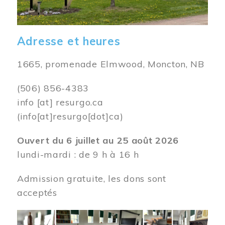
Adresse et heures
1665, promenade Elmwood, Moncton, NB
(506) 856-4383
info
[at]
resurgo.ca
(info[at]resurgo[dot]ca)
Ouvert du 6 juillet au 25 août 2026
lundi-mardi : de 9 h à 16 h
Admission gratuite, les dons sont
acceptés
Image