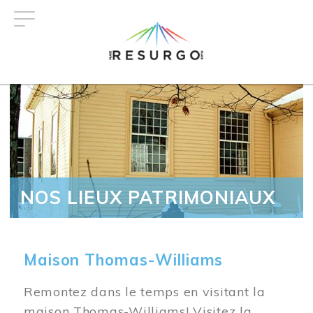
Aller
au
contenu
principal
NOS LIEUX PATRIMONIAUX
Maison Thomas-Williams
Remontez dans le temps en visitant la
maison Thomas-Williams! Visitez la