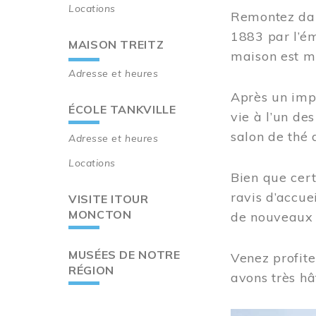
Locations
Remontez dan
1883 par l’ém
MAISON TREITZ
maison est m
Adresse et heures
Après un imp
ÉCOLE TANKVILLE
vie à l’un d
salon de thé 
Adresse et heures
Locations
Bien que cert
ravis d’accue
VISITE ITOUR
MONCTON
de nouveaux i
MUSÉES DE NOTRE
Venez profite
RÉGION
avons très hâ
Image