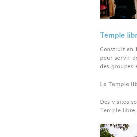
Temple lib
Construit en 
pour servir d
des groupes e
Le Temple li
Des visites s
Temple libre,
Image