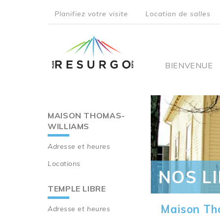
Aller
Planifiez votre visite
Location de salles
au
top
contenu
principal
menu
Main
BIENVENUE
navigati
MAISON THOMAS-
Main
WILLIAMS
navigation
Adresse et heures
Locations
NOS L
TEMPLE LIBRE
Maison Th
Adresse et heures