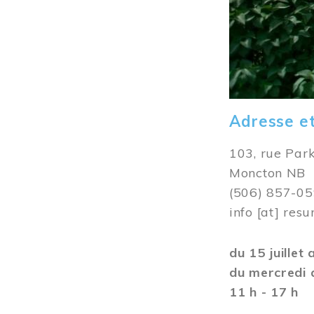
Adresse e
103, rue Par
Moncton NB
(506) 857-0
info
[at]
resu
du 15 juillet
du mercredi 
11 h - 17 h