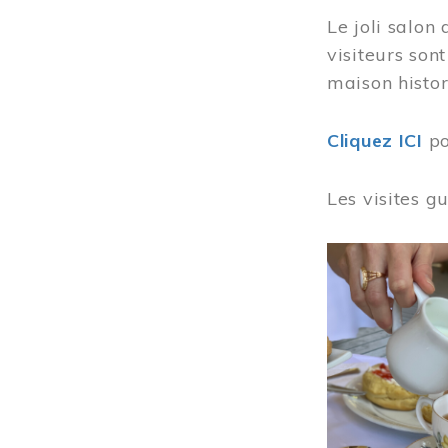
Le joli salon
visiteurs son
maison histor
Cliquez ICI
po
Les visites g
Image