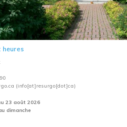
t heures
k
590
rgo.ca
(info[at]resurgo[dot]ca)
 au 23 août 2026
au dimanche