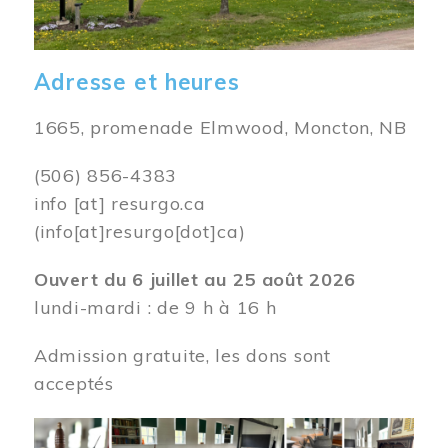
Adresse et heures
1665, promenade Elmwood, Moncton, NB
(506) 856-4383
info
[at]
resurgo.ca
(info[at]resurgo[dot]ca)
Ouvert du 6 juillet au 25 août 2026
lundi-mardi : de 9 h à 16 h
Admission gratuite, les dons sont
acceptés
Image