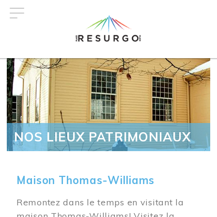
Aller
au
contenu
principal
NOS LIEUX PATRIMONIAUX
Maison Thomas-Williams
Remontez dans le temps en visitant la
maison Thomas-Williams! Visitez la