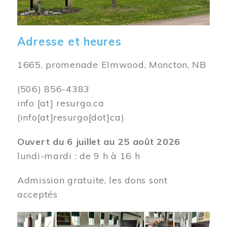
Adresse et heures
1665, promenade Elmwood, Moncton, NB
(506) 856-4383
info
[at]
resurgo.ca
(info[at]resurgo[dot]ca)
Ouvert du 6 juillet au 25 août 2026
lundi-mardi : de 9 h à 16 h
Admission gratuite, les dons sont
acceptés
Image