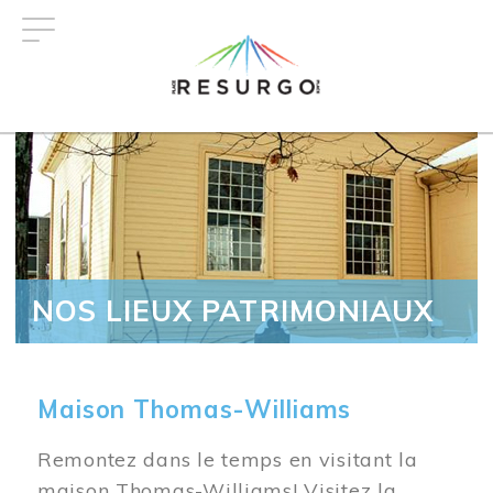
Aller
au
contenu
principal
NOS LIEUX PATRIMONIAUX
Maison Thomas-Williams
Remontez dans le temps en visitant la
maison Thomas-Williams! Visitez la