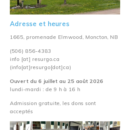
Adresse et heures
1665, promenade Elmwood, Moncton, NB
(506) 856-4383
info
[at]
resurgo.ca
(info[at]resurgo[dot]ca)
Ouvert du 6 juillet au 25 août 2026
lundi-mardi : de 9 h à 16 h
Admission gratuite, les dons sont
acceptés
Image