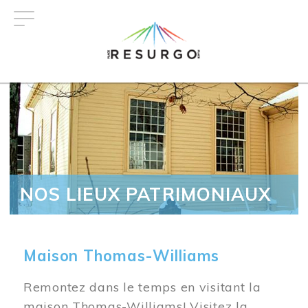
Aller
au
contenu
principal
NOS LIEUX PATRIMONIAUX
Maison Thomas-Williams
Remontez dans le temps en visitant la
maison Thomas-Williams! Visitez la