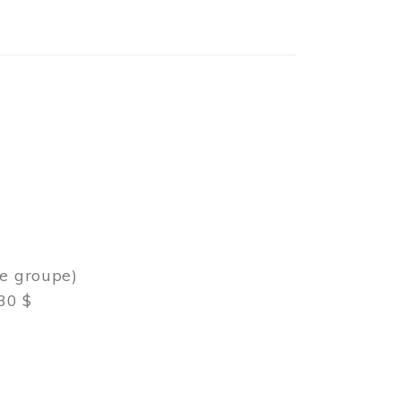
de groupe)
30 $