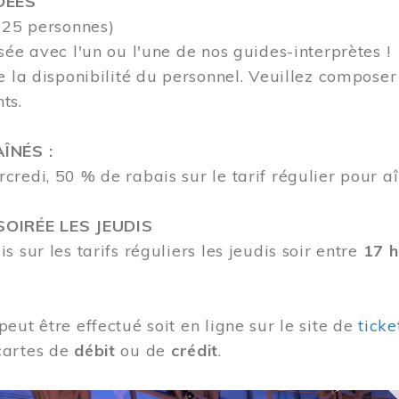
DÉES
 25 personnes)
sée avec l'un ou l'une de nos guides-interprètes !
e la disponibilité du personnel.
Veuillez compose
nts.
ÎNÉS :
redi, 50 % de rabais sur le tarif régulier pour aî
OIRÉE LES JEUDIS
s sur les tarifs réguliers les jeudis soir entre
17 h
eut être effectué soit en ligne sur le site de
tick
cartes de
débit
ou de
crédit
.