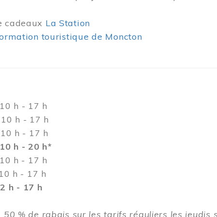
de cadeaux
La Station
formation touristique de Moncton
h - 17 h
h - 17 h
0 h - 17 h
10 h - 20 h*
 h - 17 h
h - 17 h
 h - 17 h
 50 % de rabais sur les tarifs réguliers les jeudis 