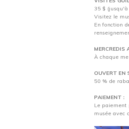
VISITES GUI
35 $ (jusqu'à
Visitez le mu
En fonction d
renseigneme
MERCREDIS A
À chaque merc
OUVERT EN S
50 % de rabai
PAIEMENT :
Le paiement p
musée avec 
Image