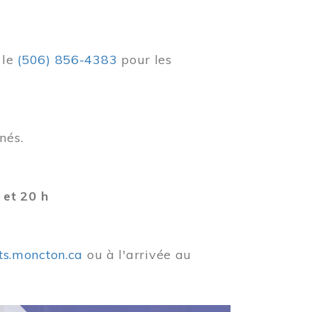
r
le
(506) 856-4383
pour les
nés.
 et 20 h
ets.moncton.ca
ou à l'arrivée au