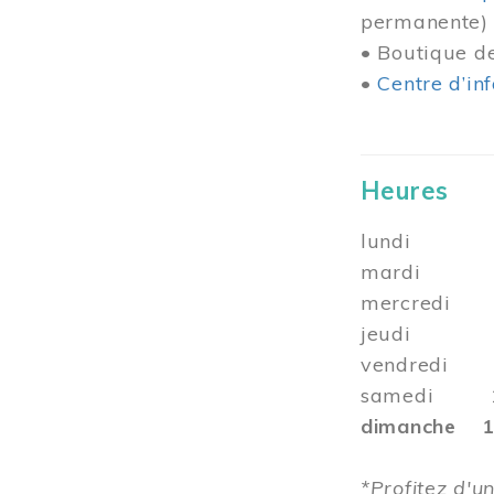
permanente)
• Boutique 
•
Centre d’in
Heures
lundi 10 
mardi 10 
mercredi 1
jeudi
vendredi 10
samedi 10 
dimanche 12
*Profitez d'un