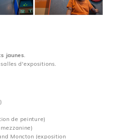
cs jaunes
.
salles d'expositions.
)
tion de peinture)
a mezzanine)
rand Moncton (exposition