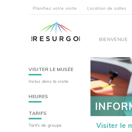
Aller
Planifiez votre visite
Location de salles
au
top
contenu
principal
menu
Main
BIENVENUE
navigati
VISITER LE MUSÉE
Main
Inclus dans la visite
navigation
HEURES
INFOR
TARIFS
Visiter le
Tarifs de groupe