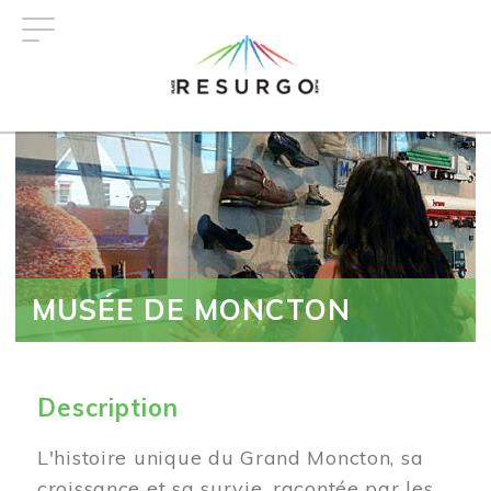
Aller
au
contenu
principal
MUSÉE DE MONCTON
Description
L'histoire unique du Grand Moncton, sa
croissance et sa survie, racontée par les