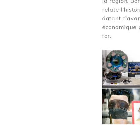
la région. Bo
relate l'hist
datant d’avan
économique pr
fer.