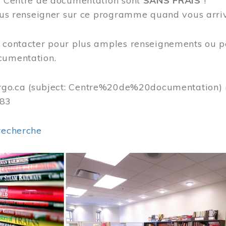
au Centre de documentation sont
SANS FRAIS
!
vous renseigner sur ce programme quand vous arri
s contacter pour plus amples renseignements ou p
cumentation.
rgo.ca
(subject: Centre%20de%20documentation)
383
recherche