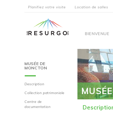
Aller
Planifiez votre visite
Location de salles
au
top
contenu
principal
menu
Main
BIENVENUE
navigati
MUSÉE DE
MONCTON
Description
MUSÉE
Main
Collection patrimoniale
navigation
Centre de
Descriptio
documentation