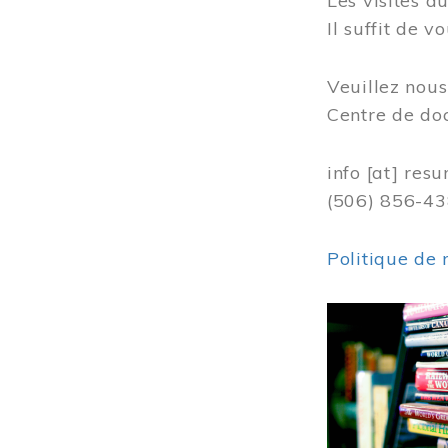
Les visites 
Il suffit de 
Veuillez nou
Centre de do
info
[at]
resu
(506) 856-4
Politique de 
Image