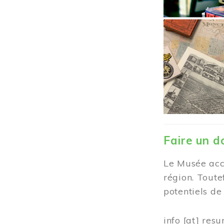
Faire un d
Le Musée accu
région. Toute
potentiels d
info
[at]
resu