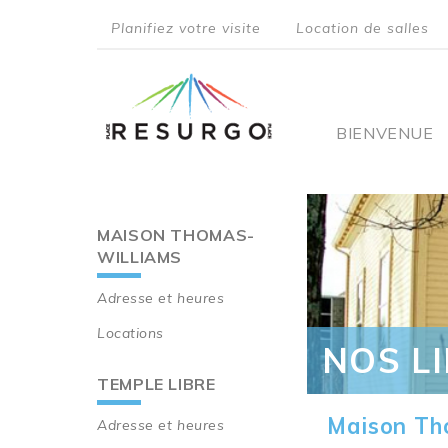
Aller
Planifiez votre visite
Location de salles
au
top
contenu
principal
menu
Main
BIENVENUE
navigati
MAISON THOMAS-
Main
WILLIAMS
navigation
Adresse et heures
Locations
NOS L
TEMPLE LIBRE
Maison Th
Adresse et heures