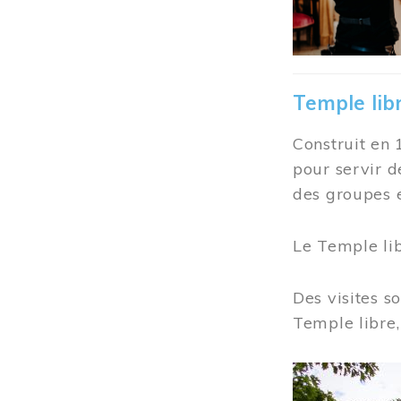
Temple lib
Construit en 
pour servir d
des groupes e
Le Temple li
Des visites s
Temple libre,
Image