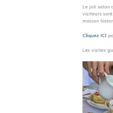
Le joli salon
visiteurs son
maison histor
Cliquez ICI
po
Les visites g
Image