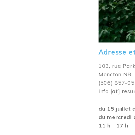
Adresse e
103, rue Par
Moncton NB
(506) 857-0
info
[at]
resu
du 15 juillet
du mercredi 
11 h - 17 h