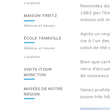
Locations
Remontez dan
1883 par l’ém
MAISON TREITZ
maison est m
Adresse et heures
Après un imp
ÉCOLE TANKVILLE
vie à l’un d
salon de thé 
Adresse et heures
Locations
Bien que cert
ravis d’accue
VISITE ITOUR
MONCTON
de nouveaux i
MUSÉES DE NOTRE
Venez profite
RÉGION
avons très hâ
Image