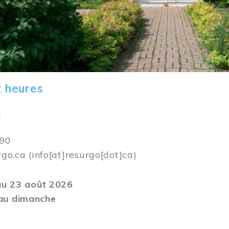
t heures
k
590
rgo.ca
(info[at]resurgo[dot]ca)
 au 23 août 2026
au dimanche