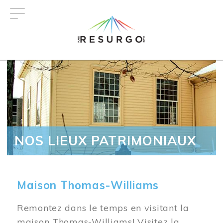
Aller
au
contenu
principal
NOS LIEUX PATRIMONIAUX
Maison Thomas-Williams
Remontez dans le temps en visitant la
maison Thomas-Williams! Visitez la