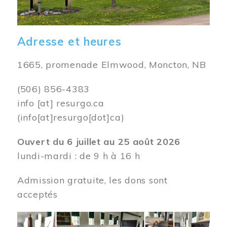
Adresse et heures
1665, promenade Elmwood, Moncton, NB
(506) 856-4383
info
[at]
resurgo.ca
(info[at]resurgo[dot]ca)
Ouvert du 6 juillet au 25 août 2026
lundi-mardi : de 9 h à 16 h
Admission gratuite, les dons sont
acceptés
Image