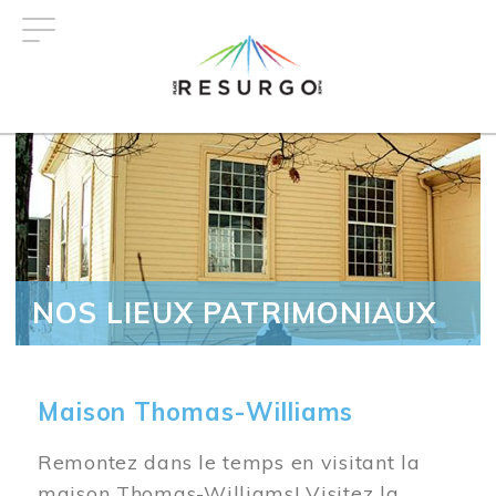
Aller
au
contenu
principal
NOS LIEUX PATRIMONIAUX
Maison Thomas-Williams
Remontez dans le temps en visitant la
maison Thomas-Williams! Visitez la