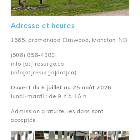
Adresse et heures
1665, promenade Elmwood, Moncton, NB
(506) 856-4383
info
[at]
resurgo.ca
(info[at]resurgo[dot]ca)
Ouvert du 6 juillet au 25 août 2026
lundi-mardi : de 9 h à 16 h
Admission gratuite, les dons sont
acceptés
Image