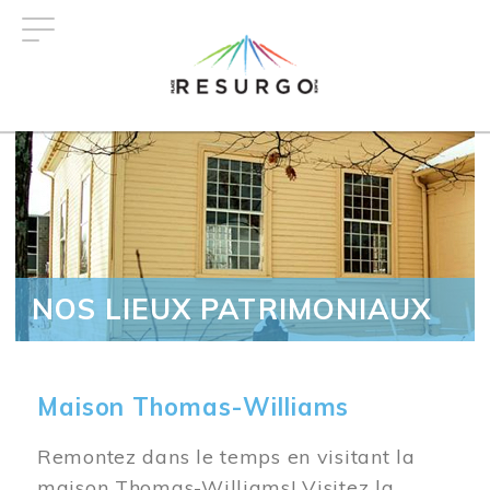
Aller
au
contenu
principal
NOS LIEUX PATRIMONIAUX
Maison Thomas-Williams
Remontez dans le temps en visitant la
maison Thomas-Williams! Visitez la