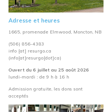
Adresse et heures
1665, promenade Elmwood, Moncton, NB
(506) 856-4383
info
[at]
resurgo.ca
(info[at]resurgo[dot]ca)
Ouvert du 6 juillet au 25 août 2026
lundi-mardi : de 9 h à 16 h
Admission gratuite, les dons sont
acceptés
Image