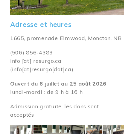
Adresse et heures
1665, promenade Elmwood, Moncton, NB
(506) 856-4383
info
[at]
resurgo.ca
(info[at]resurgo[dot]ca)
Ouvert du 6 juillet au 25 août 2026
lundi-mardi : de 9 h à 16 h
Admission gratuite, les dons sont
acceptés
Image