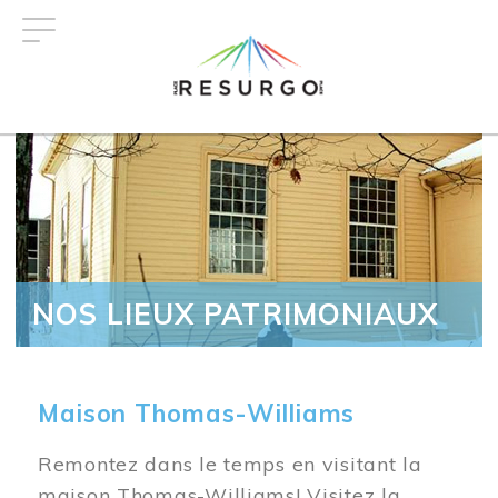
Aller
au
contenu
principal
NOS LIEUX PATRIMONIAUX
Maison Thomas-Williams
Remontez dans le temps en visitant la
maison Thomas-Williams! Visitez la