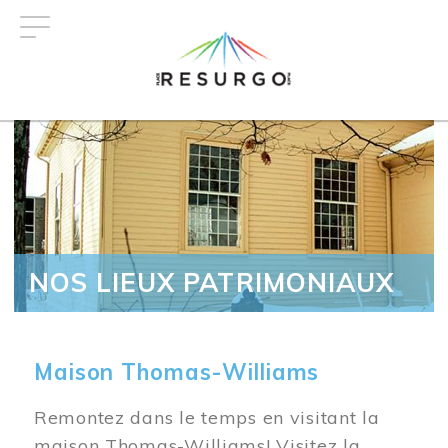
Aller
au
contenu
principal
NOS LIEUX PATRIMONIAUX
Maison Thomas-Williams
Remontez dans le temps en visitant la
maison Thomas-Williams! Visitez la