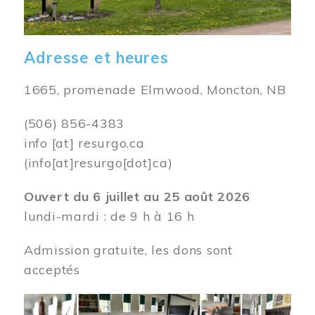
Adresse et heures
1665, promenade Elmwood, Moncton, NB
(506) 856-4383
info
[at]
resurgo.ca
(info[at]resurgo[dot]ca)
Ouvert du 6 juillet au 25 août 2026
lundi-mardi : de 9 h à 16 h
Admission gratuite, les dons sont
acceptés
Image