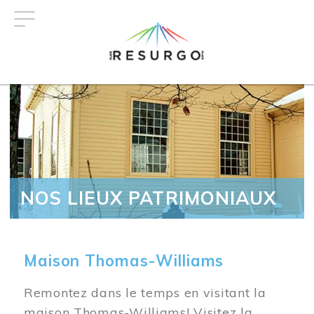
Aller
au
contenu
principal
NOS LIEUX PATRIMONIAUX
Maison Thomas-Williams
Remontez dans le temps en visitant la
maison Thomas-Williams! Visitez la