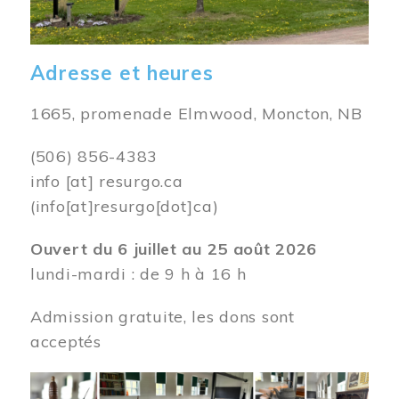
Adresse et heures
1665, promenade Elmwood, Moncton, NB
(506) 856-4383
info
[at]
resurgo.ca
(info[at]resurgo[dot]ca)
Ouvert du 6 juillet au 25 août 2026
lundi-mardi : de 9 h à 16 h
Admission gratuite, les dons sont
acceptés
Image