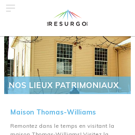
Aller
au
contenu
principal
NOS LIEUX PATRIMONIAUX
Maison Thomas-Williams
Remontez dans le temps en visitant la
maison Thomas-Williams! Visitez la