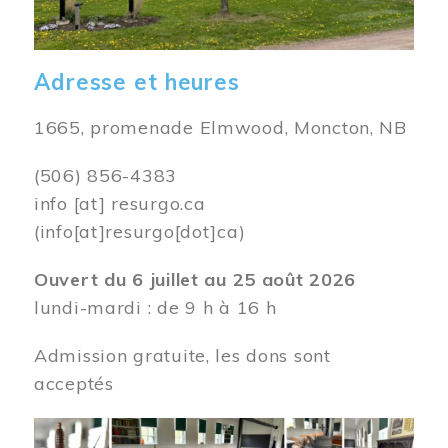
Adresse et heures
1665, promenade Elmwood, Moncton, NB
(506) 856-4383
info
[at]
resurgo.ca
(info[at]resurgo[dot]ca)
Ouvert du 6 juillet au 25 août 2026
lundi-mardi : de 9 h à 16 h
Admission gratuite, les dons sont
acceptés
Image