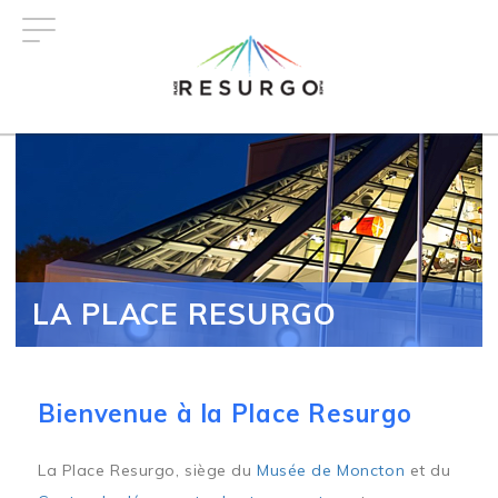
Aller
au
contenu
principal
LA PLACE RESURGO
Bienvenue à la Place Resurgo
La Place Resurgo, siège du
Musée de Moncton
et du