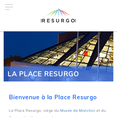
Aller
au
contenu
principal
LA PLACE RESURGO
Bienvenue à la Place Resurgo
La Place Resurgo, siège du
Musée de Moncton
et du