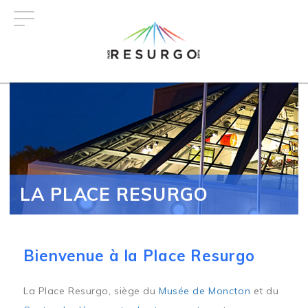
Aller
au
contenu
principal
LA PLACE RESURGO
Bienvenue à la Place Resurgo
La Place Resurgo, siège du
Musée de Moncton
et du