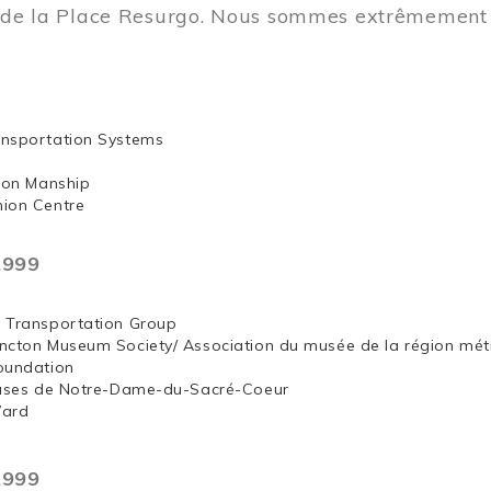
t de la Place Resurgo. Nous sommes extrêmement 
nsportation Systems
 Jon Manship
ion Centre
,999
 Transportation Group
ncton Museum Society/ Association du musée de la région mét
oundation
euses de Notre-Dame-du-Sacré-Coeur
Ward
,999