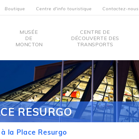
Boutique
Centre d'info touristique
Contactez-nous
MUSÉE
CENTRE DE
DE
DÉCOUVERTE DES
MONCTON
TRANSPORTS
on
ACE RESURGO
à la Place Resurgo