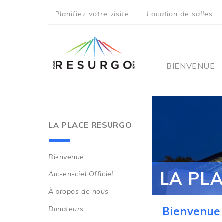
Aller
Planifiez votre visite
Location de salles
au
top
contenu
principal
menu
Main
BIENVENUE
navigati
LA PLACE RESURGO
Bienvenue
Main
LA PL
Arc-en-ciel Officiel
navigation
À propos de nous
Donateurs
Bienvenue 