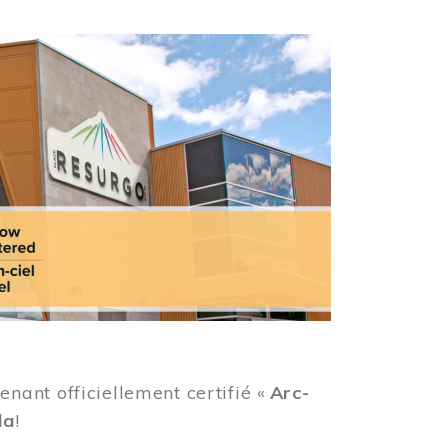
ant officiellement certifié «
Arc-
da
!