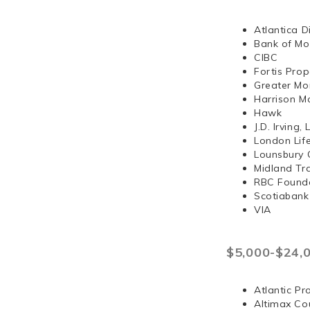
Atlantica D
Bank of Mo
CIBC
Fortis Prop
Greater Mo
Harrison 
Hawk
J.D. Irvi
London Lif
Lounsbury 
Midland Tr
RBC Found
Scotiabank
VIA
$5,000-$24,
Atlantic Pr
Altimax Cou