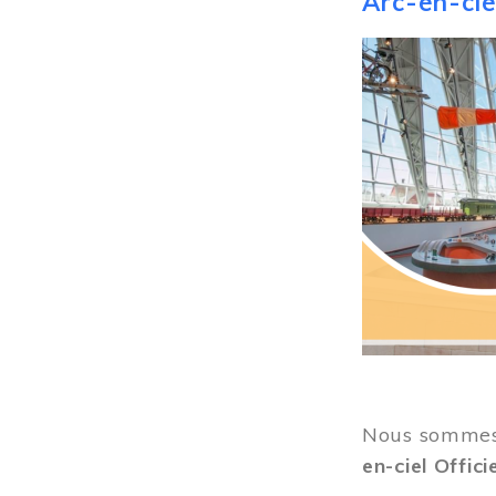
Arc-en-ciel
Image
Nous sommes 
en-ciel Offici