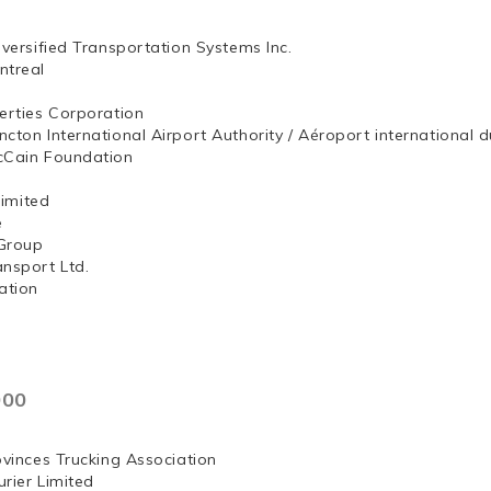
iversified Transportation Systems Inc.
ntreal
erties Corporation
ncton International Airport Authority / Aéroport internation
McCain Foundation
ng, Limited
e
Group
ansport Ltd.
ation
000
ovinces Trucking Association
rier Limited