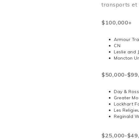
transports e
$100,000+
Armour Tra
CN
Leslie and
Moncton Un
$50,000-$99
Day & Ross
Greater Mo
Lockhart F
Les Religi
Reginald 
$25,000-$49