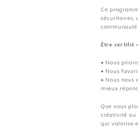
Ce programme
sécuritaires, 
communauté
Être certifié 
• Nous prioris
• Nous favor
• Nous nous e
mieux répond
Que vous plon
créativité ou
qui valorise e