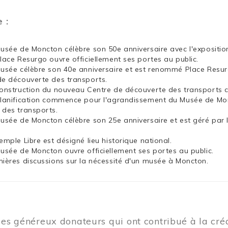
e :
Musée de Moncton célèbre son 50e anniversaire avec l'exposit
Place Resurgo ouvre officiellement ses portes au public.
Musée célèbre son 40e anniversaire et est renommé Place Resu
de découverte des transports.
construction du nouveau Centre de découverte des transports
planification commence pour l'agrandissement du Musée de Mon
 des transports.
Musée de Moncton célèbre son 25e anniversaire et est géré par 
emple Libre est désigné lieu historique national.
Musée de Moncton ouvre officiellement ses portes au public.
mières discussions sur la nécessité d'un musée à Moncton.
les généreux donateurs qui ont contribué à la cr