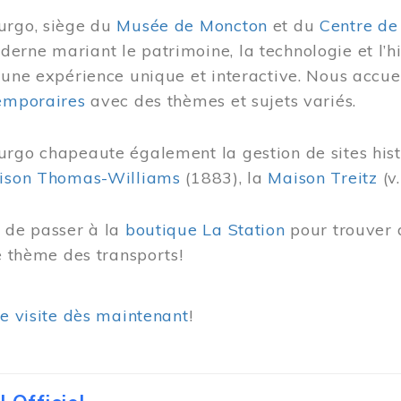
urgo, siège du
Musée de Moncton
et du
Centre de
rne mariant le patrimoine, la technologie et l’hi
 une expérience unique et interactive. Nous accue
temporaires
avec des thèmes et sujets variés.
urgo chapeaute également la gestion de sites his
ison Thomas-Williams
(1883), la
Maison Treitz
(v.
s de passer à la
boutique La Station
pour trouver 
le thème des transports!
re visite dès maintenant
!