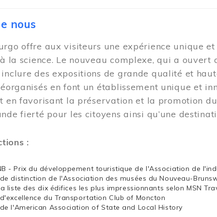
de nous
rgo offre aux visiteurs une expérience unique et i
 à la science. Le nouveau complexe, qui a ouvert 
inclure des expositions de grande qualité et haut
réorganisés en font un établissement unique et i
t en favorisant la préservation et la promotion d
nde fierté pour les citoyens ainsi qu’une destina
ctions :
NB - Prix du développement touristique de l'Association de l'in
x de distinction de l'Association des musées du Nouveau-Bruns
la liste des dix édifices les plus impressionnants selon MSN Tra
x d'excellence du Transportation Club of Moncton
x de l'American Association of State and Local History