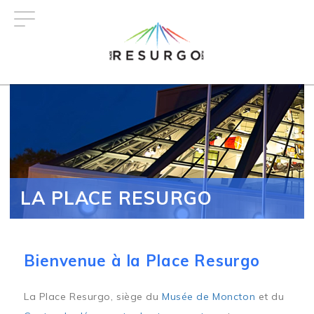
Aller
au
contenu
principal
LA PLACE RESURGO
Bienvenue à la Place Resurgo
La Place Resurgo, siège du
Musée de Moncton
et du