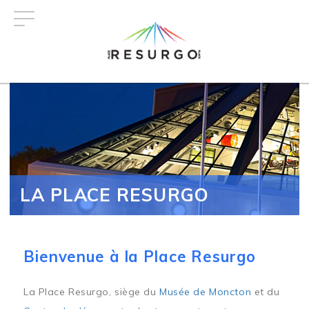
Aller
au
contenu
principal
LA PLACE RESURGO
Bienvenue à la Place Resurgo
La Place Resurgo, siège du
Musée de Moncton
et du