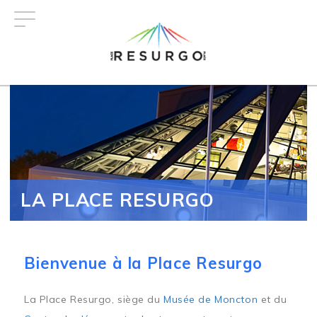
Aller
au
contenu
principal
LA PLACE RESURGO
Bienvenue à la Place Resurgo
La Place Resurgo, siège du
Musée de Moncton
et du