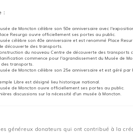
e :
Musée de Moncton célèbre son 50e anniversaire avec l'exposit
Place Resurgo ouvre officiellement ses portes au public.
Musée célèbre son 40e anniversaire et est renommé Place Resu
de découverte des transports.
construction du nouveau Centre de découverte des transports
planification commence pour l'agrandissement du Musée de Mon
 des transports.
Musée de Moncton célèbre son 25e anniversaire et est géré par 
emple Libre est désigné lieu historique national.
Musée de Moncton ouvre officiellement ses portes au public.
mières discussions sur la nécessité d'un musée à Moncton.
les généreux donateurs qui ont contribué à la cr