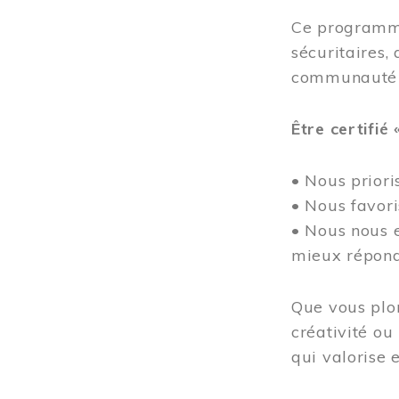
Ce programme
sécuritaires, 
communauté
Être certifié 
• Nous prioris
• Nous favor
• Nous nous e
mieux répond
Que vous plon
créativité ou
qui valorise e