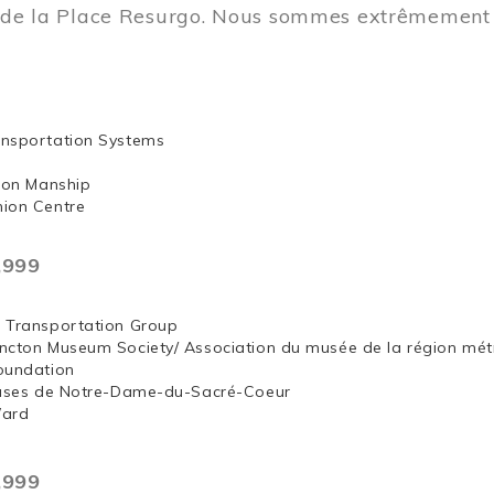
t de la Place Resurgo. Nous sommes extrêmement 
nsportation Systems
 Jon Manship
ion Centre
,999
 Transportation Group
ncton Museum Society/ Association du musée de la région mét
oundation
euses de Notre-Dame-du-Sacré-Coeur
Ward
,999