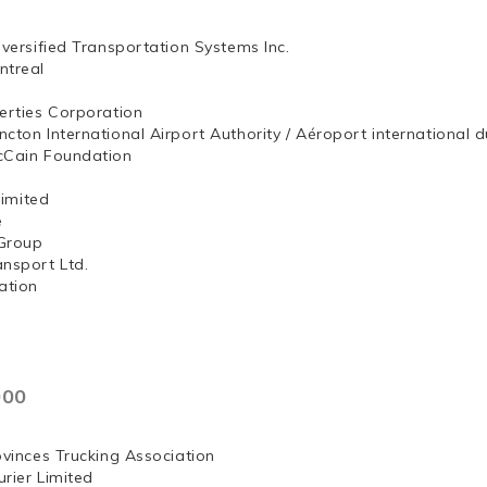
iversified Transportation Systems Inc.
ntreal
erties Corporation
ncton International Airport Authority / Aéroport internation
McCain Foundation
ng, Limited
e
Group
ansport Ltd.
ation
000
ovinces Trucking Association
rier Limited