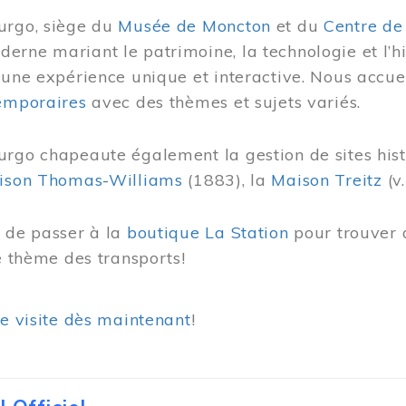
urgo, siège du
Musée de Moncton
et du
Centre de
rne mariant le patrimoine, la technologie et l’hi
 une expérience unique et interactive. Nous accue
temporaires
avec des thèmes et sujets variés.
urgo chapeaute également la gestion de sites his
ison Thomas-Williams
(1883), la
Maison Treitz
(v.
s de passer à la
boutique La Station
pour trouver 
le thème des transports!
re visite dès maintenant
!