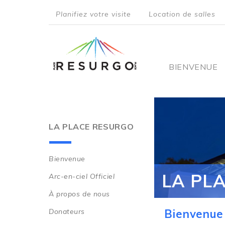
Aller
Planifiez votre visite
Location de salles
au
top
contenu
principal
menu
Main
BIENVENUE
navigati
LA PLACE RESURGO
Bienvenue
Main
LA PL
Arc-en-ciel Officiel
navigation
À propos de nous
Donateurs
Bienvenue 