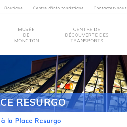
Boutique
Centre d'info touristique
Contactez-nous
MUSÉE
CENTRE DE
DE
DÉCOUVERTE DES
MONCTON
TRANSPORTS
on
ACE RESURGO
à la Place Resurgo