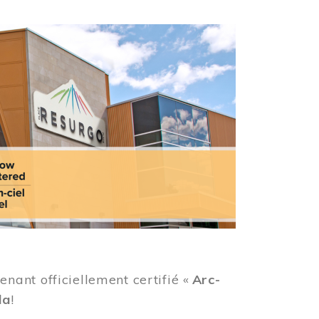
ant officiellement certifié «
Arc-
da
!