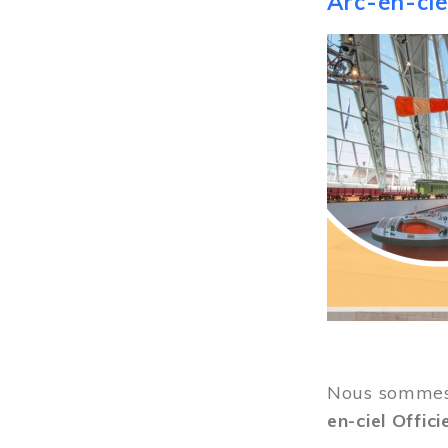
Arc-en-ciel
Image
Nous sommes 
en-ciel Offici