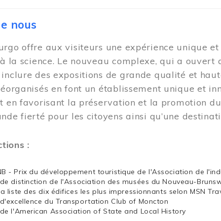
de nous
rgo offre aux visiteurs une expérience unique et i
 à la science. Le nouveau complexe, qui a ouvert 
inclure des expositions de grande qualité et haut
réorganisés en font un établissement unique et i
t en favorisant la préservation et la promotion d
nde fierté pour les citoyens ainsi qu’une destina
ctions :
NB - Prix du développement touristique de l'Association de l'in
x de distinction de l'Association des musées du Nouveau-Bruns
la liste des dix édifices les plus impressionnants selon MSN Tra
x d'excellence du Transportation Club of Moncton
x de l'American Association of State and Local History