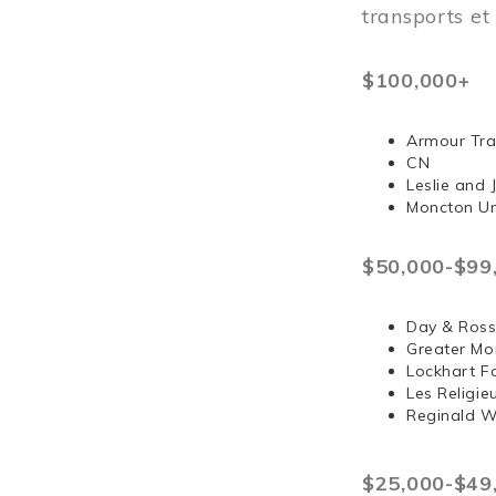
transports e
$100,000+
Armour Tra
CN
Leslie and
Moncton Un
$50,000-$99
Day & Ross
Greater Mo
Lockhart F
Les Religi
Reginald 
$25,000-$49