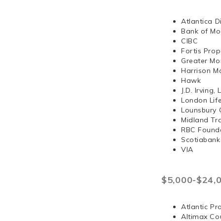
Atlantica D
Bank of Mo
CIBC
Fortis Prop
Greater Mo
Harrison 
Hawk
J.D. Irvi
London Lif
Lounsbury 
Midland Tr
RBC Found
Scotiabank
VIA
$5,000-$24,
Atlantic Pr
Altimax Cou