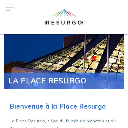
Aller
au
contenu
principal
LA PLACE RESURGO
Bienvenue à la Place Resurgo
La Place Resurgo, siège du
Musée de Moncton
et du