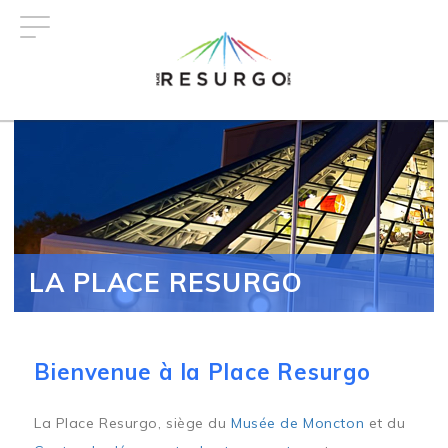
Aller
au
contenu
principal
LA PLACE RESURGO
Bienvenue à la Place Resurgo
La Place Resurgo, siège du
Musée de Moncton
et du