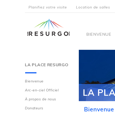
Aller
Planifiez votre visite
Location de salles
au
top
contenu
principal
menu
Main
BIENVENUE
navigati
LA PLACE RESURGO
Bienvenue
Main
LA PL
Arc-en-ciel Officiel
navigation
À propos de nous
Donateurs
Bienvenue 