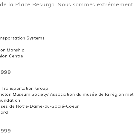
t de la Place Resurgo. Nous sommes extrêmement 
nsportation Systems
 Jon Manship
ion Centre
,999
 Transportation Group
ncton Museum Society/ Association du musée de la région mét
oundation
euses de Notre-Dame-du-Sacré-Coeur
Ward
,999