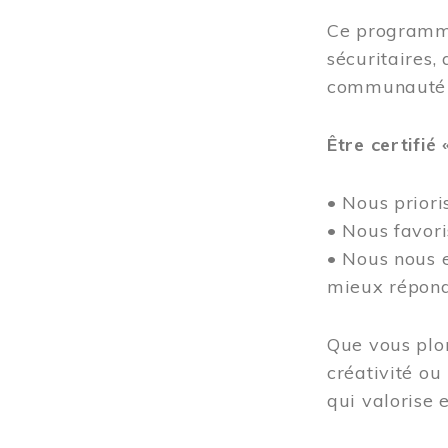
Ce programme
sécuritaires, 
communauté
Être certifié 
• Nous prioris
• Nous favor
• Nous nous e
mieux répond
Que vous plon
créativité ou
qui valorise e