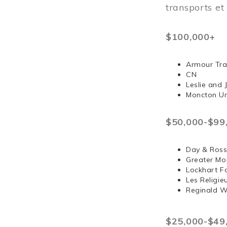
transports e
$100,000+
Armour Tra
CN
Leslie and
Moncton Un
$50,000-$99
Day & Ross
Greater Mo
Lockhart F
Les Religi
Reginald 
$25,000-$49