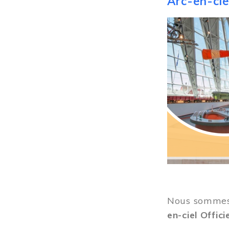
Arc-en-ciel
Image
Nous sommes 
en-ciel Offici