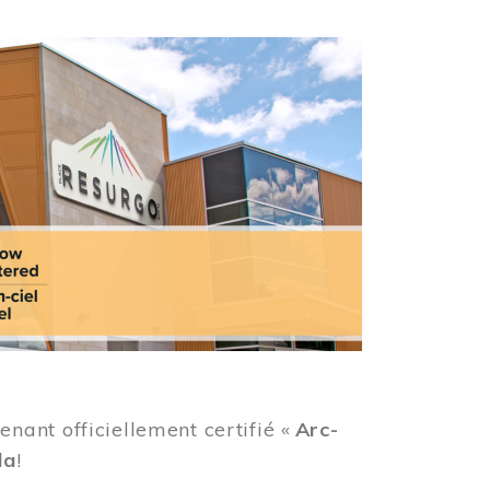
ant officiellement certifié «
Arc-
da
!