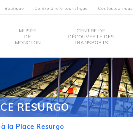
Boutique
Centre d'info touristique
Contactez-nous
MUSÉE
CENTRE DE
DE
DÉCOUVERTE DES
MONCTON
TRANSPORTS
on
ACE RESURGO
à la Place Resurgo