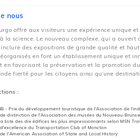
de nous
rgo offre aux visiteurs une expérience unique et i
 à la science. Le nouveau complexe, qui a ouvert 
inclure des expositions de grande qualité et haut
réorganisés en font un établissement unique et i
t en favorisant la préservation et la promotion d
nde fierté pour les citoyens ainsi qu’une destina
ctions :
NB - Prix du développement touristique de l'Association de l'in
x de distinction de l'Association des musées du Nouveau-Bruns
la liste des dix édifices les plus impressionnants selon MSN Tra
x d'excellence du Transportation Club of Moncton
x de l'American Association of State and Local History