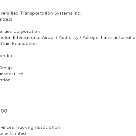
iversified Transportation Systems Inc.
ntreal
erties Corporation
ncton International Airport Authority / Aéroport internation
McCain Foundation
ng, Limited
e
Group
ansport Ltd.
ation
000
ovinces Trucking Association
rier Limited