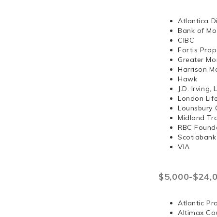
Atlantica D
Bank of Mo
CIBC
Fortis Prop
Greater Mo
Harrison 
Hawk
J.D. Irvi
London Lif
Lounsbury 
Midland Tr
RBC Found
Scotiabank
VIA
$5,000-$24,
Atlantic Pr
Altimax Cou