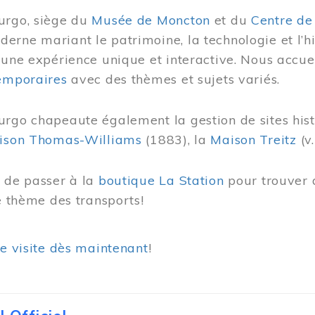
urgo, siège du
Musée de Moncton
et du
Centre de
rne mariant le patrimoine, la technologie et l’hi
 une expérience unique et interactive. Nous accue
temporaires
avec des thèmes et sujets variés.
urgo chapeaute également la gestion de sites his
ison Thomas-Williams
(1883), la
Maison Treitz
(v.
s de passer à la
boutique La Station
pour trouver 
le thème des transports!
re visite dès maintenant
!