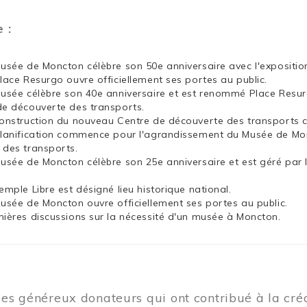
e :
Musée de Moncton célèbre son 50e anniversaire avec l'exposit
Place Resurgo ouvre officiellement ses portes au public.
Musée célèbre son 40e anniversaire et est renommé Place Resu
de découverte des transports.
construction du nouveau Centre de découverte des transports
planification commence pour l'agrandissement du Musée de Mon
 des transports.
Musée de Moncton célèbre son 25e anniversaire et est géré par 
emple Libre est désigné lieu historique national.
Musée de Moncton ouvre officiellement ses portes au public.
mières discussions sur la nécessité d'un musée à Moncton.
les généreux donateurs qui ont contribué à la cr